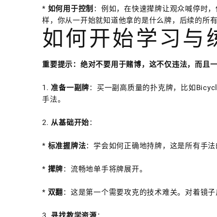
*
如何用于控制
：例如，在快速撵牌让观众喊停时，
样，你从一开始就知道他拿的是什么牌，后续的所
如何开始学习与
重要提示：绝对不要用于赌博，这不仅违法，而且
1.
准备一副牌
：买一副高质量的扑克牌，比如Bicy
手法。
2.
从基础开始
：
*
标准握牌法
：学会如何正确地持牌，这是所有手法
*
撵牌
：流畅地单手将牌展开。
*
双翻
：这是第一个需要攻克的技术难关。对着镜子
3.
寻找教学资源
：