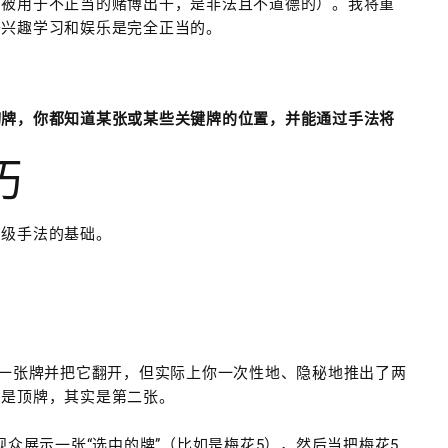
常被用于不正当的赌博出千，是非法且不道德的）。我将重
于兴趣学习和娱乐是完全正当的。
切牌，你都知道某张或某些关键牌的位置，并能通过手法将
巧
高级手法的基础。
一张牌并把它翻开，但实际上你一次性地、隐秘地推出了两
的是顶牌，其实是第二张。
众展示一张“选中的牌”（比如是梅花5），然后当把梅花5