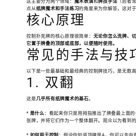
这主要分为两个领域：
魔术表演
和
牌技手法
（后者
点从
纸牌魔术和手法练习
的角度来为你解答，这对
核心原理
控制扑克牌的核心原理很简单：
无论你怎么洗牌、
它置于牌叠的顶部或底部，以便随时使用。
常见的手法与技
以下是一些最基础和最经典的控制牌技巧，是无数
1. 双翻
这是
几乎所有纸牌魔术的基石
。
*
是什么
：看起来你只是用拇指推出了牌叠最上面的
张牌，并将它们作为一个整体翻开。观众以为看到
*
如何用于控制
：假设你知道顶牌是A。你可以先向观