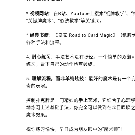
*
视频网站
：在B站、YouTube上搜索“纸牌教学”
“关键牌魔术”、“假洗教学”等关键词。
*
经典书籍
：《皇家 Road to Card Magi
各种手法和流程。
4.
耐心练习
：手法艺术没有捷径。一个简单的双翻
练习，录下自己的动作检查破绽。
5.
理解流程，而非单纯炫技
：最好的魔术是有一个
奇的表演。
控制扑克牌是一门精妙的
手上艺术
，它结合了
心理
地练习上述基础手法，你完全可以做到在众目睽睽
魔术效果。
祝你练习愉快，早日成为朋友眼中的“魔术师”！