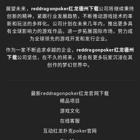
展望未来，
reddragonpoker红龙德州下载
公司将继续秉持
创新的精神，紧跟行业发展趋势，不断推动游戏技术的革
新和玩法的多样化。公司计划在未来几年内，推出更多具
有全球影响力的游戏作品，进一步拓展国际市场，努力成
为全球领先的游戏开发和发行企业。
作为一家不断追求卓越的企业，
reddragonpoker红龙德州
下载
公司坚信，在不久的将来，将会有更多玩家沉浸在其
创作的梦幻世界中。
最新reddragonpoker红龙官网下载
精品项目
游戏文化
在线客服
互动红龙扑克poker官网