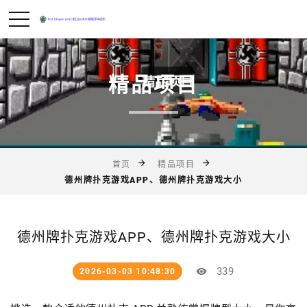
精品项目
首页
精品项目
德州牌扑克游戏APP、德州牌扑克游戏大小
德州牌扑克游戏APP、德州牌扑克游戏大小
339
2026-03-03 10:48:30