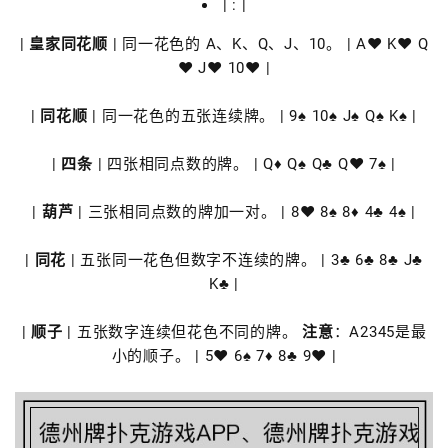
| : |
|
皇家同花顺
| 同一花色的 A、K、Q、J、10。 | A❤ K❤ Q
❤ J❤ 10❤ |
|
同花顺
| 同一花色的五张连续牌。 | 9♠ 10♠ J♠ Q♠ K♠ |
|
四条
| 四张相同点数的牌。 | Q♦ Q♠ Q♣ Q❤ 7♠ |
|
葫芦
| 三张相同点数的牌加一对。 | 8❤ 8♠ 8♦ 4♣ 4♠ |
|
同花
| 五张同一花色但数字不连续的牌。 | 3♣ 6♣ 8♣ J♣
K♣ |
|
顺子
| 五张数字连续但花色不同的牌。
注意
：A2345是最
小的顺子。 | 5❤ 6♠ 7♦ 8♣ 9❤ |