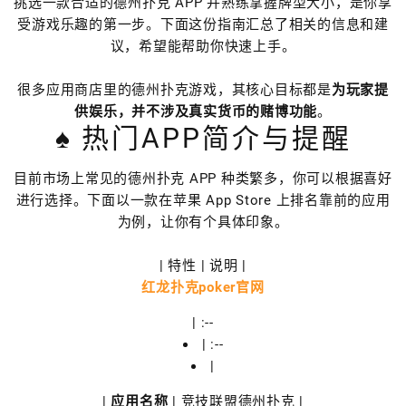
挑选一款合适的德州扑克 APP 并熟练掌握牌型大小，是你享
受游戏乐趣的第一步。下面这份指南汇总了相关的信息和建
议，希望能帮助你快速上手。
很多应用商店里的德州扑克游戏，其核心目标都是
为玩家提
供娱乐，并不涉及真实货币的赌博功能
。
♠️ 热门APP简介与提醒
目前市场上常见的德州扑克 APP 种类繁多，你可以根据喜好
进行选择。下面以一款在苹果 App Store 上排名靠前的应用
为例，让你有个具体印象。
| 特性 | 说明 |
红龙扑克poker官网
| :--
| :--
|
|
应用名称
| 竞技联盟德州扑克 |