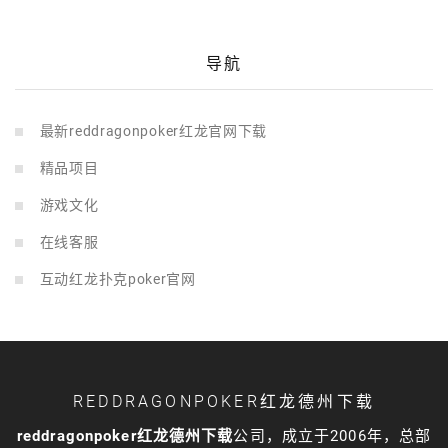
导航
最新reddragonpoker红龙官网下载
精品项目
游戏文化
在线客服
互动红龙扑克poker官网
REDDRAGONPOKER红龙德州下载
reddragonpoker红龙德州下载
公司，成立于2006年，总部