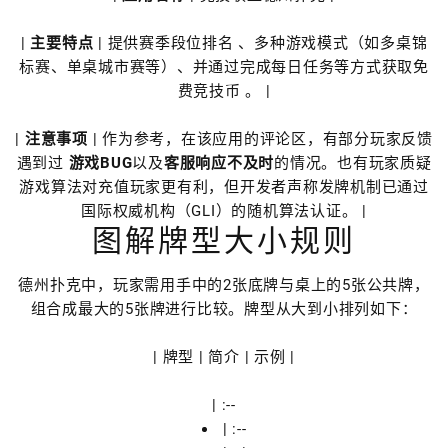
|
主要特点
| 提供赛季段位排名 、多种游戏模式（如多桌锦
标赛、单桌城市赛等）、并通过完成每日任务等方式获取免
费竞技币 。 |
|
注意事项
| 作为参考，在该应用的评论区，有部分玩家反馈
遇到过
游戏BUG
以及
客服响应不及时
的情况。也有玩家质疑
游戏算法对充值玩家更有利，但开发者声称发牌机制已通过
国际权威机构（GLI）的随机算法认证。 |
图解牌型大小规则
德州扑克中，玩家需用手中的2张底牌与桌上的5张公共牌，
组合成最大的5张牌进行比较。牌型从大到小排列如下：
| 牌型 | 简介 | 示例 |
| :--
| :--